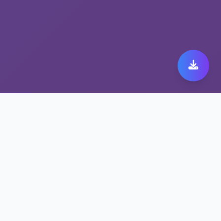
体验抗封锁网络工具带来
的xfim旋风加速器加速
xfim旋风加速器连接从未如此简单