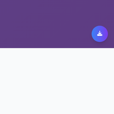
体验抗封锁网络工具带来
的xfim旋风加速器加速
xfim旋风加速器连接从未如此简单